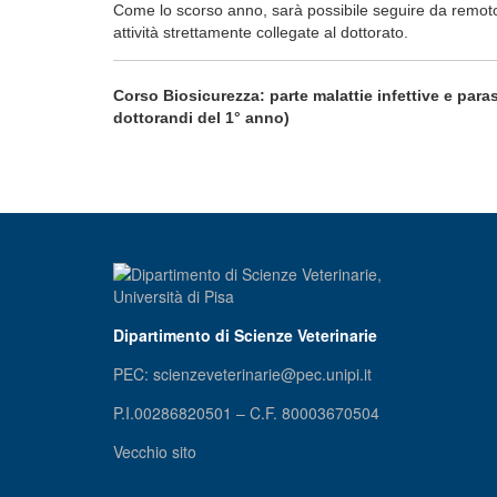
Come lo scorso anno, sarà possibile seguire da remo
attività strettamente collegate al dottorato.
Corso Biosicurezza: parte malattie infettive e par
dottorandi del 1° anno)
Dipartimento di Scienze Veterinarie
PEC: scienzeveterinarie@pec.unipi.it
P.I.00286820501 – C.F. 80003670504
Vecchio sito