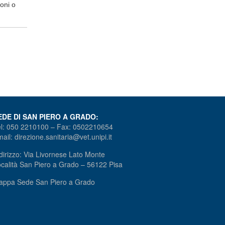
oni o
EDE DI SAN PIERO A GRADO:
l: 050 2210100 – Fax: 0502210654
ail: direzione.sanitaria@vet.unipi.it
dirizzo: Via Livornese Lato Monte
calità San Piero a Grado – 56122 Pisa
appa Sede San Piero a Grado