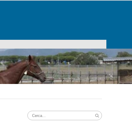
Search
for: