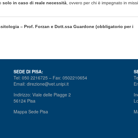
to
solo in caso di reale necessità
, ovvero per chi è impegnato in missi
assitologia – Prof. Forzan e Dott.ssa Guardone
(obbligatorio per i
SEDE DI PISA:
S
Tel: 050 2216725 – Fax: 0502210654
Te
Email: direzione@vet.unipi.it
Em
Indirizzo: Viale delle Piagge 2
In
56124 Pisa
Lo
Mappa Sede Pisa
M